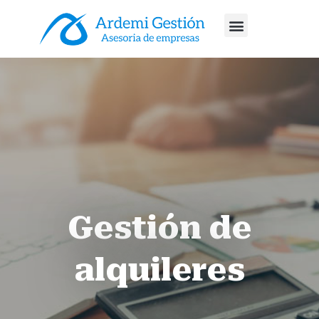
Asesoría Fiscal
Asesoría Contable
Asesoría Laboral
Gestión de
alquileres