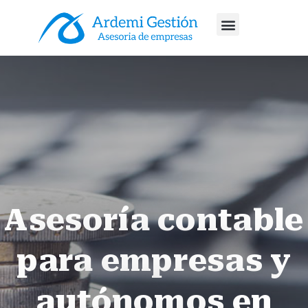
Asesoría Fiscal
Asesoría Contable
Asesoría Laboral
Asesoría contable
para empresas y
autónomos en